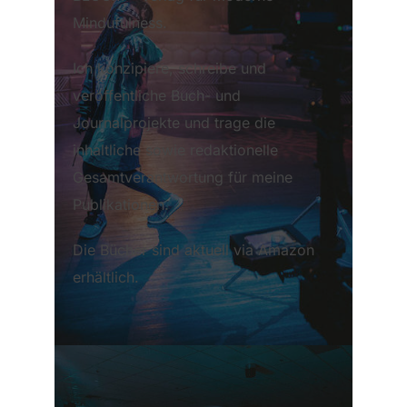
Mindufulness.
Ich konzipiere, schreibe und
veröffentliche Buch- und
Journalprojekte und trage die
inhaltliche sowie redaktionelle
Gesamtverantwortung für meine
Publikationen.
Die Bücher sind aktuell via Amazon
erhältlich.