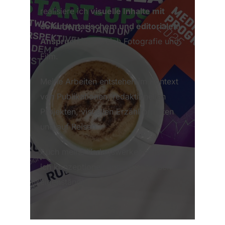
realisiere ich
visuelle Inhalte mit
dokumentarischem und editorialem
Anspruch
im Bereich Fotografie und
Film.
Meine Arbeiten entstehen im Kontext
von Publikationen, redaktionellen
Projekten, visuellen Erzählformaten
und auf Reisen.
Auch meine Verlagswerke
r
ealisiere
ich konzeptionell und gestalterisch
eigenständig.