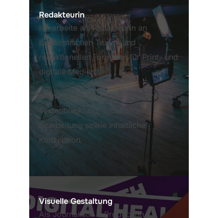
Redakteurin
Ich arbeite als Redakteurin an
publizistischen Texten und
redaktionellen Formaten für Print- und
digitale Medien.
Meine Tätigkeit umfasst Recherche,
Textentwicklung, redaktionelle
Bearbeitung sowie inhaltliche
Konzeption.
Visuelle Gestaltung
Als Journalistin & Producerin